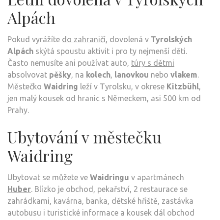
Alpách
Pokud vyrážíte
do zahraničí
, dovolená v
Tyrolských
Alpách
skýtá spoustu aktivit i pro ty nejmenší děti.
Často nemusíte ani používat auto,
túry s dětmi
absolvovat
pěšky
, na
kolech
,
lanovkou
nebo
vlakem
.
Městečko
Waidring
leží v Tyrolsku, v okrese
Kitzbühl
,
jen malý kousek od hranic s Německem, asi 500 km od
Prahy.
Ubytování v městečku
Waidring
Ubytovat se můžete ve
Waidringu
v apartmánech
Huber
. Blízko je obchod, pekařství, 2 restaurace se
zahrádkami, kavárna, banka, dětské hřiště, zastávka
autobusu i turistické informace a kousek dál obchod