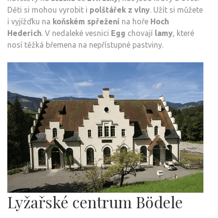
Děti si mohou vyrobit i
polštářek z vlny
. Užít si můžete
i vyjížďku na
koňském spřežení
na hoře
Hoch
Hederich
. V nedaleké vesnici
Egg
chovají
lamy
, které
nosí těžká břemena na nepřístupné pastviny.
Lyžařské centrum Bödele