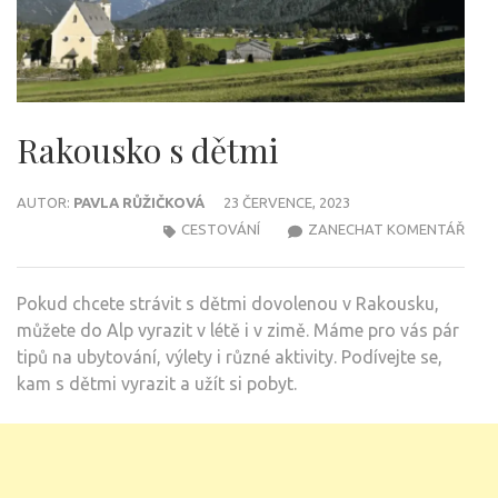
Rakousko s dětmi
AUTOR:
PAVLA RŮŽIČKOVÁ
23 ČERVENCE, 2023
NA
CESTOVÁNÍ
ZANECHAT KOMENTÁŘ
RAK
S
Pokud chcete strávit s dětmi dovolenou v Rakousku,
DĚ
můžete do Alp vyrazit v létě i v zimě. Máme pro vás pár
tipů na ubytování, výlety i různé aktivity. Podívejte se,
kam s dětmi vyrazit a užít si pobyt.