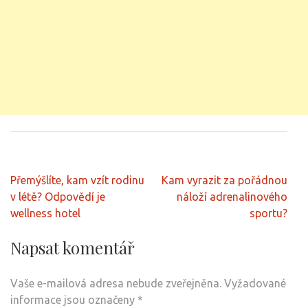
Navigace
Přemýšlíte, kam vzít rodinu
Kam vyrazit za pořádnou
pro
v létě? Odpovědí je
náloží adrenalinového
příspěvek
wellness hotel
sportu?
Napsat komentář
Vaše e-mailová adresa nebude zveřejněna.
Vyžadované
informace jsou označeny
*