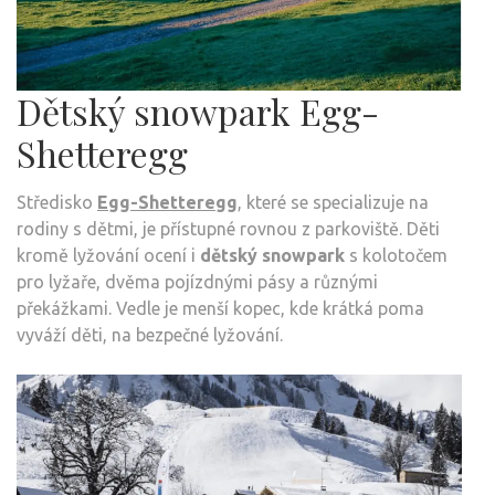
Dětský snowpark Egg-
Shetteregg
Středisko
Egg-Shetteregg
, které se specializuje na
rodiny s dětmi, je přístupné rovnou z parkoviště. Děti
kromě lyžování ocení i
dětský snowpark
s kolotočem
pro lyžaře, dvěma pojízdnými pásy a různými
překážkami. Vedle je menší kopec, kde krátká poma
vyváží děti, na bezpečné lyžování.