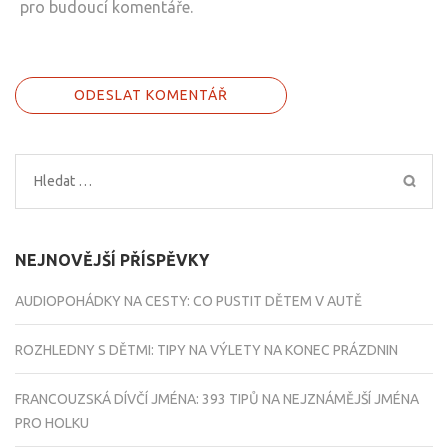
pro budoucí komentáře.
Vyhledávání
NEJNOVĚJŠÍ PŘÍSPĚVKY
AUDIOPOHÁDKY NA CESTY: CO PUSTIT DĚTEM V AUTĚ
ROZHLEDNY S DĚTMI: TIPY NA VÝLETY NA KONEC PRÁZDNIN
FRANCOUZSKÁ DÍVČÍ JMÉNA: 393 TIPŮ NA NEJZNÁMĚJŠÍ JMÉNA
PRO HOLKU