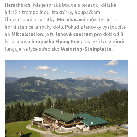
Harschbich
, kde jehorská bouda s terasou, dětské
hřiště s trampolínou, traktůrky, houpačkami,
klouzačkami a zvířátky.
Motokárami
můžete sjet od
horní stanice lanovky dolů. Pokud z lanovky vystoupíte
na
Mittelstation
, je tu
lanové centrum
pro děti od 3
let a lanová
houpačka Flying Fox
přes jezírko. V
zimě
funguje na lyže středisko
Waidring-Steinplatte
.