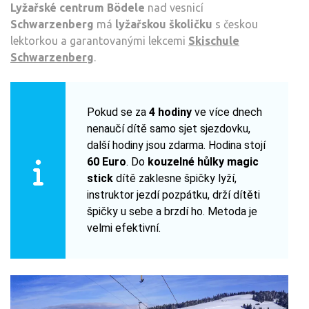
Lyžařské centrum Bödele
nad vesnicí
Schwarzenberg
má
lyžařskou školičku
s českou
lektorkou a garantovanými lekcemi
Skischule
Schwarzenberg
.
Pokud se za
4 hodiny
ve více dnech
nenaučí dítě samo sjet sjezdovku,
další hodiny jsou zdarma. Hodina stojí
60 Euro
. Do
kouzelné hůlky magic
stick
dítě zaklesne špičky lyží,
instruktor jezdí pozpátku, drží dítěti
špičky u sebe a brzdí ho. Metoda je
velmi efektivní.