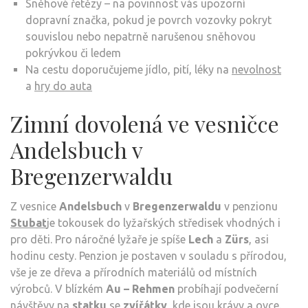
Sněhové řetězy – na povinnost vás upozorní
dopravní značka, pokud je povrch vozovky pokryt
souvislou nebo nepatrně narušenou sněhovou
pokrývkou či ledem
Na cestu doporučujeme jídlo, pití, léky na
nevolnost
a
hry do auta
Zimní dovolená ve vesničce
Andelsbuch v
Bregenzerwaldu
Z vesnice
Andelsbuch
v
Bregenzerwaldu
v penzionu
Stubat
je tokousek do lyžařských středisek vhodných i
pro děti. Pro náročné lyžaře je spíše
Lech
a
Zürs
, asi
hodinu cesty. Penzion je postaven v souladu s přírodou,
vše je ze dřeva a přírodních materiálů od místních
výrobců. V blízkém
Au – Rehmen
probíhají podvečerní
návštěvy na
statku
se
zvířátky
, kde jsou krávy a ovce.