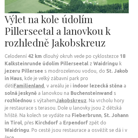
Výlet na kole údolím
Pillerseetal a lanovkou k
rozhledně Jakobskreuz
Celodenní
42 km
dlouhý okruh vede po cyklostezce
18
Kalksteinrunde údolím
Pillerseetal
z
Waidringu
k
jezeru Pillersee
s modrozelenou vodou, do
St. Jakob
in Haus
, kde je velký zábavní park pro
děti
Familienland
, v areálu je i
indoor lezecká stěna
a
solná jeskyně
a lanovkou na
Buchensteinwand
s
rozhlednou
s výtahem
Jakobskreuz
. Na vrcholu hory
je restaurace s terasou. Dole u lanovky jsou 2 dětská
hřiště. Na kolech se vydáte na
Fieberbrunn
,
St. Johann
in Tirol
, přes
Kirchdorf
a
Erpendorf
zpět do
Waidringu
. Po cestě jsou restaurace a osvěžit se dá i v
řece.