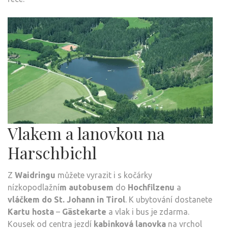
Vlakem a lanovkou na
Harschbichl
Z
Waidringu
můžete vyrazit i s kočárky
nízkopodlažní
m autobusem
do
Hochfilzenu
a
vláčkem
do St. Johann in Tirol
. K ubytování dostanete
Kartu hosta
–
Gästekarte
a vlak i bus je zdarma.
Kousek od centra jezdí
kabinková lanovka
na vrchol