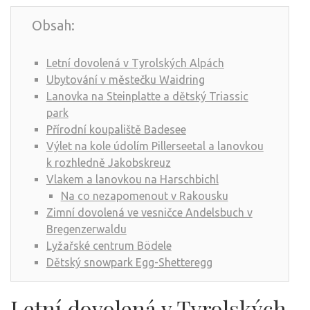
Obsah:
Letní dovolená v Tyrolských Alpách
Ubytování v městečku Waidring
Lanovka na Steinplatte a dětský Triassic
park
Přírodní koupaliště Badesee
Výlet na kole údolím Pillerseetal a lanovkou
k rozhledně Jakobskreuz
Vlakem a lanovkou na Harschbichl
Na co nezapomenout v Rakousku
Zimní dovolená ve vesničce Andelsbuch v
Bregenzerwaldu
Lyžařské centrum Bödele
Dětský snowpark Egg-Shetteregg
Letní dovolená v Tyrolských