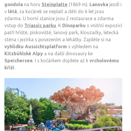
gondola
na horu
Steinplatte
(1869 m).
Lanovka
jezdí i
v
létě
, za kočárek se neplatí a děti do 6 let jsou
zdarma. U horní stanice jsou 2 restaurace a zdarma
vstup do
Triassic parku
. K
Dinoparku
s vnitřní expozicí
patří hřiště, pískoviště, lanový park, klouzačky, letecká
stěna i jezírka s posezením a lehátky. Zajděte si na
vyhlídku Aussichtsplatform
s výhledem na
Kitzbühlské Alpy
a na další dinosaury ke
Speichersee
. I s kočárkem dojdete až k
vrcholovému
kříži
.