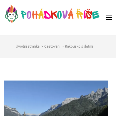
Přeskočit
na
obsah
(Enter)
POHÁDKOVÁ ŘÍŠE
Úvodní stránka
>
Cestování
>
Rakousko s dětmi