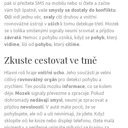
pak si přečtete SMS na mobilu nebo si čtete a začne
vám být špatně, vaše
smysly se dostaly do konfliktu
.
Oči
vidí jednu věc,
svaly
cítí druhou a vnitřní
rovnovážné ústrojí v
uších
k tomu detekuje třetí. Mozek
se s tolika smíšenými signály neumí srovnat a přijdou
závratě
. Nemoc z pohybu vzniká, když se
pohyb
, který
vidíme
, liší od
pohybu
, který
cítíme
.
Zkuste cestovat ve tmě
Hlavní roli hraje
vnitřní ucho
. Jeho součástí je velmi
citlivý
rovnovážný
orgán
pro detekci pohybu a
zrychlení. Ten posílá mozku
informace
, co se kolem
děje.
Mozek
signály převezme a zpracuje. Pokud
dohromady
nedávají smysl
, neumí je zpracovat a
přijdou
nevolností
. V autě máte pocit, že se
pohybujete, ale oči a uši nevnímají, že jdete. Když
sklopíte oči ke knize nebo displeji telefonu, čtete malá
písmenka a periferně vnímáte míhající se krajinu za