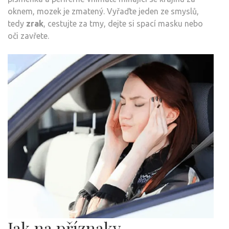
oknem, mozek je zmatený. Vyřaďte jeden ze smyslů,
tedy
zrak
, cestujte za tmy, dejte si spací masku nebo
oči zavřete.
Jak na příznaky