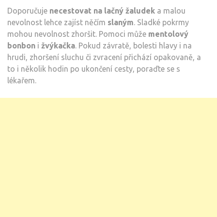
Doporučuje
necestovat na lačný žaludek
a malou
nevolnost lehce zajíst něčím
slaným
. Sladké pokrmy
mohou nevolnost zhoršit. Pomoci může
mentolový
bonbon
i
žvýkačka
. Pokud závratě, bolesti hlavy i na
hrudi, zhoršení sluchu či zvracení přichází opakovaně, a
to i několik hodin po ukončení cesty, poraďte se s
lékařem.