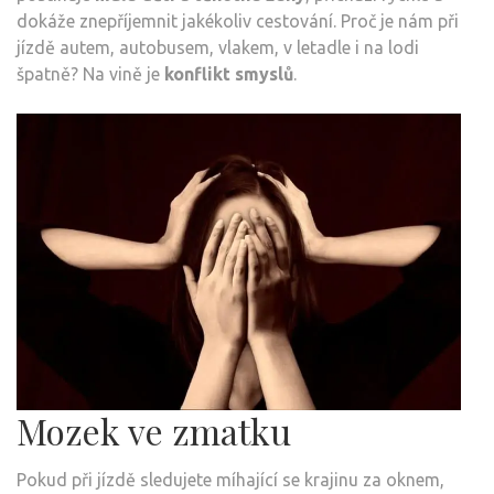
dokáže znepříjemnit jakékoliv cestování. Proč je nám při
jízdě autem, autobusem, vlakem, v letadle i na lodi
špatně? Na vině je
konflikt smyslů
.
Mozek ve zmatku
Pokud při jízdě sledujete míhající se krajinu za oknem,