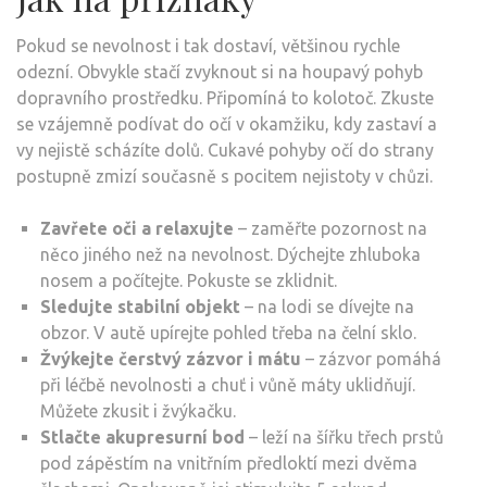
Pokud se nevolnost i tak dostaví, většinou rychle
odezní. Obvykle stačí zvyknout si na houpavý pohyb
dopravního prostředku. Připomíná to kolotoč. Zkuste
se vzájemně podívat do očí v okamžiku, kdy zastaví a
vy nejistě scházíte dolů. Cukavé pohyby očí do strany
postupně zmizí současně s pocitem nejistoty v chůzi.
Zavřete oči a relaxujte
– zaměřte pozornost na
něco jiného než na nevolnost. Dýchejte zhluboka
nosem a počítejte. Pokuste se zklidnit.
Sledujte stabilní objekt
– na lodi se dívejte na
obzor. V autě upírejte pohled třeba na čelní sklo.
Žvýkejte čerstvý zázvor i mátu
– zázvor pomáhá
při léčbě nevolnosti a chuť i vůně máty uklidňují.
Můžete zkusit i žvýkačku.
Stlačte akupresurní bod
– leží na šířku třech prstů
pod zápěstím na vnitřním předloktí mezi dvěma