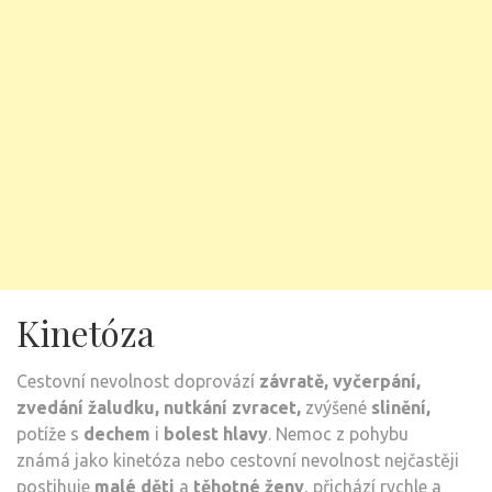
Kinetóza
Cestovní nevolnost doprovází
závratě, vyčerpání,
zvedání žaludku, nutkání zvracet,
zvýšené
slinění,
potíže s
dechem
i
bolest hlavy
. Nemoc z pohybu
známá jako kinetóza nebo cestovní nevolnost nejčastěji
postihuje
malé děti
a
těhotné ženy
, přichází rychle a