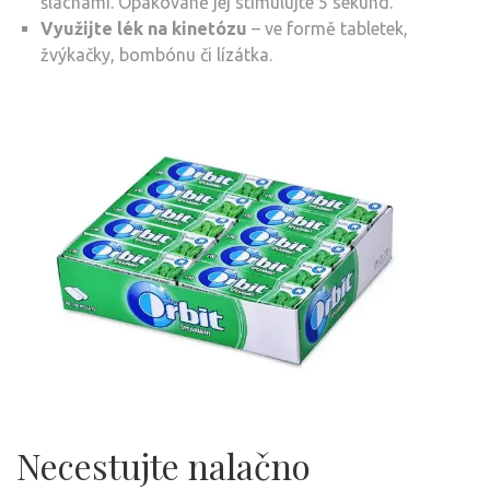
šlachami. Opakovaně jej stimulujte 5 sekund.
Využijte lék
na kinetózu
– ve formě tabletek,
žvýkačky, bombónu či lízátka.
Necestujte nalačno