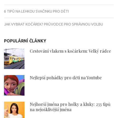
6 TIPŮ NA LEHKOU SVAČINKU PRO DĚTI
JAK VYBRAT KOČÁREK? PRŮVODCE PRO SPRÁVNOU VOLBU
POPULÁRNÍ ČLÁNKY
Cestování vlakem s kočárkem: Velký rádce
Nejlepší pohádky pro děti na Youtube
Nejhorší jména pro holky a kluky: 233 tipů
na nejošklivější jména