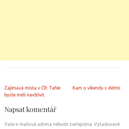
Navigace
Zajímavá místa v ČR: Tahle
Kam o víkendu s dětmi
pro
byste měli navštívit
příspěvek
Napsat komentář
Vaše e-mailová adresa nebude zveřejněna.
Vyžadované