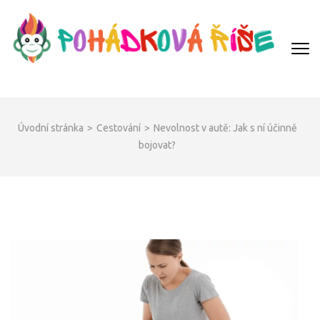
Přeskočit
na
obsah
(Enter)
POHÁDKOVÁ ŘÍŠE
Úvodní stránka
>
Cestování
>
Nevolnost v autě: Jak s ní účinně
bojovat?