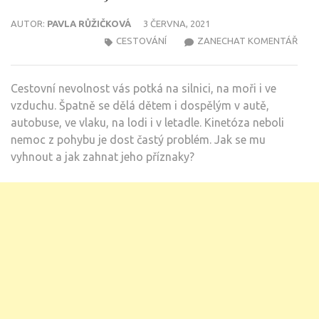
AUTOR:
PAVLA RŮŽIČKOVÁ
3 ČERVNA, 2021
NA
CESTOVÁNÍ
ZANECHAT KOMENTÁŘ
NEV
V
Cestovní nevolnost vás potká na silnici, na moři i ve
AUTĚ
vzduchu. Špatně se dělá dětem i dospělým v autě,
JAK
autobuse, ve vlaku, na lodi i v letadle. Kinetóza neboli
S
nemoc z pohybu je dost častý problém. Jak se mu
NÍ
vyhnout a jak zahnat jeho příznaky?
ÚČIN
BOJ