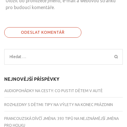
Uložit do prohlížeče jméno, e-mail a webovou stránku
pro budoucí komentáře.
Vyhledávání
NEJNOVĚJŠÍ PŘÍSPĚVKY
AUDIOPOHÁDKY NA CESTY: CO PUSTIT DĚTEM V AUTĚ
ROZHLEDNY S DĚTMI: TIPY NA VÝLETY NA KONEC PRÁZDNIN
FRANCOUZSKÁ DÍVČÍ JMÉNA: 393 TIPŮ NA NEJZNÁMĚJŠÍ JMÉNA
PRO HOLKU