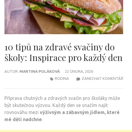
10 tipů na zdravé svačiny do
školy: Inspirace pro každý den
AUTOR:
MARTINA POLÁKOVÁ
22 ÚNORA, 2026
NA
RODINA
ZANECHAT KOMENTÁŘ
10
TIPŮ
Příprava chutných a zdravých svačin pro školáky může
NA
být skutečnou výzvou. Každý den se snažím najít
ZDR
rovnováhu mezi
výživným a zábavným jídlem, které
SVAČ
mé děti nadchne
.
DO
ŠKOL