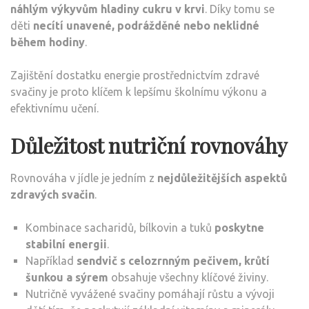
náhlým výkyvům hladiny cukru v krvi
. Díky tomu se
děti
necítí unavené, podrážděné nebo neklidné
během hodiny
.
Zajištění dostatku energie prostřednictvím zdravé
svačiny je proto klíčem k lepšímu školnímu výkonu a
efektivnímu učení.
Důležitost nutriční rovnováhy
Rovnováha v jídle je jedním z
nejdůležitějších aspektů
zdravých svačin
.
Kombinace sacharidů, bílkovin a tuků
poskytne
stabilní energii
.
Například
sendvič s celozrnným pečivem, krůtí
šunkou a sýrem
obsahuje všechny klíčové živiny.
Nutričně vyvážené svačiny pomáhají růstu a vývoji