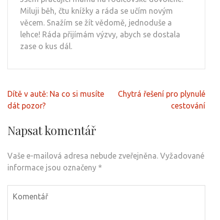
Miluji běh, čtu knížky a ráda se učím novým
věcem. Snažím se žít vědomě, jednoduše a
lehce! Ráda přijímám výzvy, abych se dostala
zase o kus dál.
Navigace
Dítě v autě: Na co si musíte
Chytrá řešení pro plynulé
pro
dát pozor?
cestování
příspěvek
Napsat komentář
Vaše e-mailová adresa nebude zveřejněna.
Vyžadované
informace jsou označeny
*