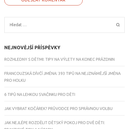
Vyhledávání
NEJNOVĚJŠÍ PŘÍSPĚVKY
ROZHLEDNY S DĚTMI: TIPY NA VÝLETY NA KONEC PRÁZDNIN
FRANCOUZSKÁ DÍVČÍ JMÉNA: 393 TIPŮ NA NEJZNÁMĚJŠÍ JMÉNA
PRO HOLKU
6 TIPŮ NA LEHKOU SVAČINKU PRO DĚTI
JAK VYBRAT KOČÁREK? PRŮVODCE PRO SPRÁVNOU VOLBU
JAK NEJLÉPE ROZDĚLIT DĚTSKÝ POKOJ PRO DVĚ DĚTI: