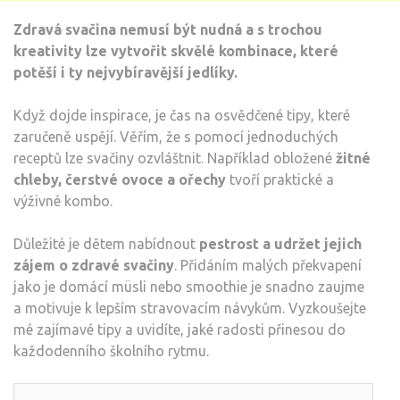
Zdravá svačina nemusí být nudná a s trochou
kreativity lze vytvořit skvělé kombinace, které
potěší i ty nejvybíravější jedlíky.
Když dojde inspirace, je čas na osvědčené tipy, které
zaručeně uspějí. Věřím, že s pomocí jednoduchých
receptů lze svačiny ozvláštnit. Například obložené
žitné
chleby, čerstvé ovoce a ořechy
tvoří praktické a
výživné kombo.
Důležité je dětem nabídnout
pestrost a udržet jejich
zájem o zdravé svačiny
. Přidáním malých překvapení
jako je domácí müsli nebo smoothie je snadno zaujme
a motivuje k lepším stravovacím návykům. Vyzkoušejte
mé zajímavé tipy a uvidíte, jaké radosti přinesou do
každodenního školního rytmu.