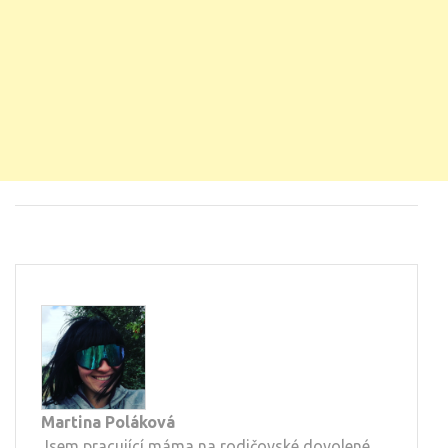
Martina Poláková
Jsem pracující máma na rodičovské dovolené.