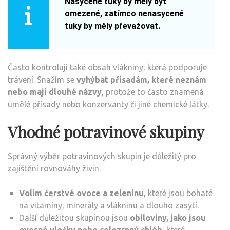
Nasycené tuky by měly být
omezené, zatímco nenasycené
tuky by měly převažovat.
Často kontroluji také obsah vlákniny, která podporuje
trávení. Snažím se
vyhýbat přísadám, které neznám
nebo mají dlouhé názvy
, protože to často znamená
umělé přísady nebo konzervanty či jiné chemické látky.
Vhodné potravinové skupiny
Správný výběr potravinových skupin je důležitý pro
zajištění rovnováhy živin.
Volím čerstvé ovoce a zeleninu
, které jsou bohaté
na vitamíny, minerály a vlákninu a dlouho zasytí.
Další důležitou skupinou jsou
obiloviny, jako jsou
ovesné vločky nebo celozrnný chléb
, které