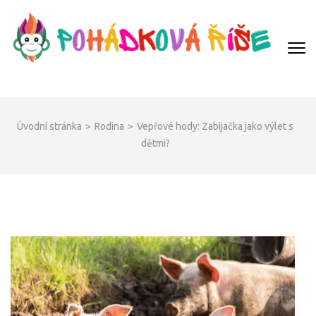
Přeskočit
na
obsah
(Enter)
POHÁDKOVÁ ŘÍŠE
Úvodní stránka
>
Rodina
>
Vepřové hody: Zabijačka jako výlet s
dětmi?