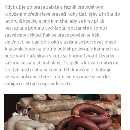
Když už je po prase zabité a řezník pravidelným
kroužením přední levé prasečí nohy tlačí krev z hrdla do
lavoru či kbelíku a jiný ji míchá, aby se krev příliš
nesrazila a pomalu vychladla, dostanete k tomu i
zasvěcený výklad. Pak se prase pověsí na hák,
vnitřnosti se dají do troků a začíná se porcovat maso.
A jakmile bude na plotně bublat polévka, v kamnech se
bude vařit tlačenka a v kotli se budou škvařit škvarky,
začnou se vám sbíhat sliny. Dospělí si k ovaru naberou
čerstvě nastrouhaný křen a děti konečně ochutnají
úžasné pokrmy, které si dáte jen na pravé vesnické
zabijačce. Stojí to opravdu za to.