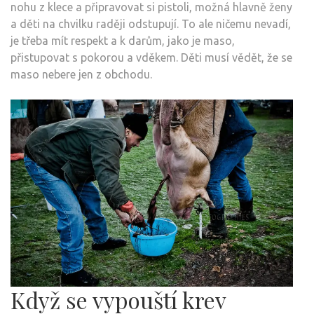
nohu z klece a připravovat si pistoli, možná hlavně ženy
a děti na chvilku raději odstupují. To ale ničemu nevadí,
je třeba mít respekt a k darům, jako je maso,
přistupovat s pokorou a vděkem. Děti musí vědět, že se
maso nebere jen z obchodu.
Když se vypouští krev