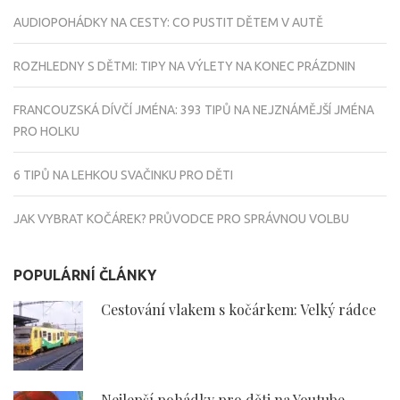
AUDIOPOHÁDKY NA CESTY: CO PUSTIT DĚTEM V AUTĚ
ROZHLEDNY S DĚTMI: TIPY NA VÝLETY NA KONEC PRÁZDNIN
FRANCOUZSKÁ DÍVČÍ JMÉNA: 393 TIPŮ NA NEJZNÁMĚJŠÍ JMÉNA
PRO HOLKU
6 TIPŮ NA LEHKOU SVAČINKU PRO DĚTI
JAK VYBRAT KOČÁREK? PRŮVODCE PRO SPRÁVNOU VOLBU
POPULÁRNÍ ČLÁNKY
Cestování vlakem s kočárkem: Velký rádce
Nejlepší pohádky pro děti na Youtube