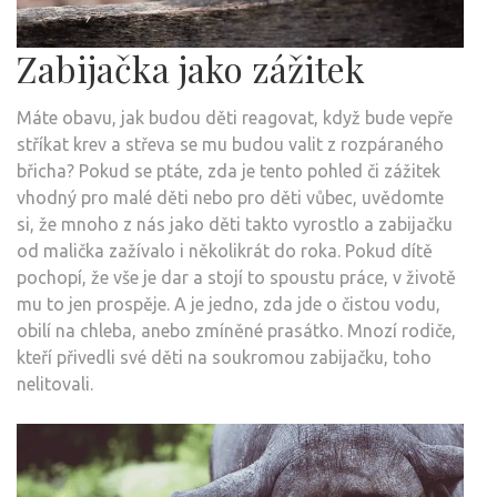
Zabijačka jako zážitek
Máte obavu, jak budou děti reagovat, když bude vepře
stříkat krev a střeva se mu budou valit z rozpáraného
břicha? Pokud se ptáte, zda je tento pohled či zážitek
vhodný pro malé děti nebo pro děti vůbec, uvědomte
si, že mnoho z nás jako děti takto vyrostlo a zabijačku
od malička zažívalo i několikrát do roka. Pokud dítě
pochopí, že vše je dar a stojí to spoustu práce, v životě
mu to jen prospěje. A je jedno, zda jde o čistou vodu,
obilí na chleba, anebo zmíněné prasátko. Mnozí rodiče,
kteří přivedli své děti na soukromou zabijačku, toho
nelitovali.