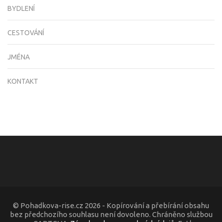
BYDLENÍ
CESTOVÁNÍ
JMÉNA
KONTAKT
© Pohadkova-rise.cz 2026 - Kopírování a přebírání obsahu
bez předchozího souhlasu není dovoleno. Chráněno službou