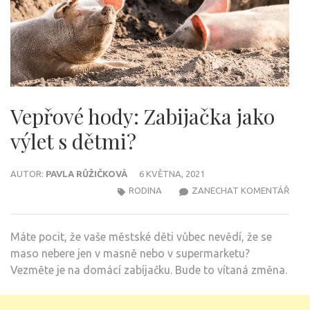
Vepřové hody: Zabijačka jako
výlet s dětmi?
AUTOR:
PAVLA RŮŽIČKOVÁ
6 KVĚTNA, 2021
NA
RODINA
ZANECHAT KOMENTÁŘ
VEP
HODY
Máte pocit, že vaše městské děti vůbec nevědí, že se
ZABI
maso nebere jen v masně nebo v supermarketu?
JAK
Vezměte je na domácí zabíjačku. Bude to vítaná změna.
VÝLE
S
DĚTM