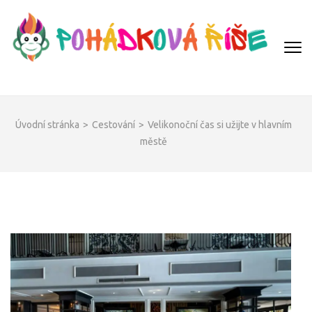
Přeskočit
na
obsah
(Enter)
POHÁDKOVÁ ŘÍŠE
Úvodní stránka
>
Cestování
>
Velikonoční čas si užijte v hlavním
městě