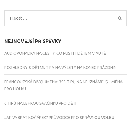
Vyhledávání
NEJNOVĚJŠÍ PŘÍSPĚVKY
AUDIOPOHÁDKY NA CESTY: CO PUSTIT DĚTEM V AUTĚ
ROZHLEDNY S DĚTMI: TIPY NA VÝLETY NA KONEC PRÁZDNIN
FRANCOUZSKÁ DÍVČÍ JMÉNA: 393 TIPŮ NA NEJZNÁMĚJŠÍ JMÉNA
PRO HOLKU
6 TIPŮ NA LEHKOU SVAČINKU PRO DĚTI
JAK VYBRAT KOČÁREK? PRŮVODCE PRO SPRÁVNOU VOLBU