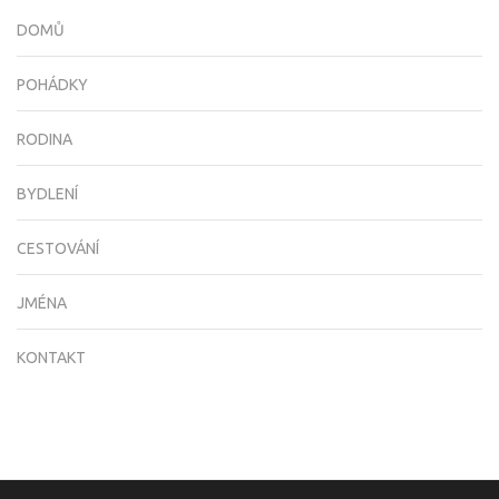
DOMŮ
POHÁDKY
RODINA
BYDLENÍ
CESTOVÁNÍ
JMÉNA
KONTAKT