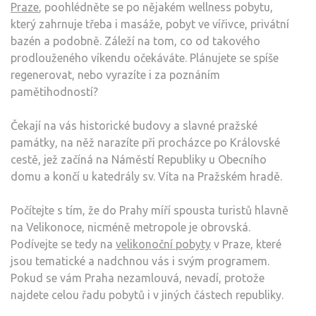
Praze
, poohlédněte se po nějakém wellness pobytu,
který zahrnuje třeba i masáže, pobyt ve vířivce, privátní
bazén a podobně. Záleží na tom, co od takového
prodlouženého víkendu očekáváte. Plánujete se spíše
regenerovat, nebo vyrazíte i za poznáním
pamětihodností?
Čekají na vás historické budovy a slavné pražské
památky, na něž narazíte při procházce po Královské
cestě, jež začíná na Náměstí Republiky u Obecního
domu a končí u katedrály sv. Víta na Pražském hradě.
Počítejte s tím, že do Prahy míří spousta turistů hlavně
na Velikonoce, nicméně metropole je obrovská.
Podívejte se tedy na
velikonoční pobyty
v Praze, které
jsou tematické a nadchnou vás i svým programem.
Pokud se vám Praha nezamlouvá, nevadí, protože
najdete celou řadu pobytů i v jiných částech republiky.