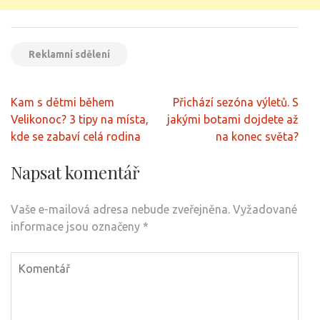
Reklamní sdělení
Navigace
Kam s dětmi během
Přichází sezóna výletů. S
pro
Velikonoc? 3 tipy na místa,
jakými botami dojdete až
příspěvek
kde se zabaví celá rodina
na konec světa?
Napsat komentář
Vaše e-mailová adresa nebude zveřejněna.
Vyžadované
informace jsou označeny
*