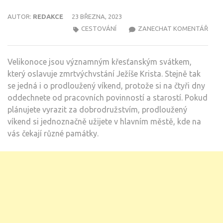
AUTOR:
REDAKCE
23 BŘEZNA, 2023
NA
CESTOVÁNÍ
ZANECHAT KOMENTÁŘ
VELI
ČAS
Velikonoce jsou významným křesťanským svátkem,
SI
který oslavuje zmrtvýchvstání Ježíše Krista. Stejně tak
UŽIJ
se jedná i o prodloužený víkend, protože si na čtyři dny
V
oddechnete od pracovních povinností a starostí. Pokud
HLA
plánujete vyrazit za dobrodružstvím, prodloužený
MĚS
víkend si jednoznačně užijete v hlavním městě, kde na
vás čekají různé památky.