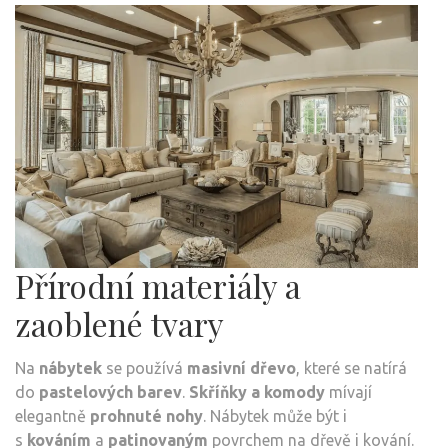
Přírodní materiály a
zaoblené tvary
Na
nábytek
se používá
masivní dřevo
, které se natírá
do
pastelových barev
.
Skříňky a komody
mívají
elegantně
prohnuté nohy
. Nábytek může být i
s
kováním
a
patinovaným
povrchem na dřevě i kování.