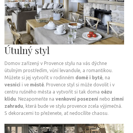
Útulný styl
Domov zařízený v Provence stylu na vás dýchne
útulným prostředím, vůní levandule, a romantikou.
Můžete si jej vytvořit v rodinném
domě i bytě
, na
vesnici
i ve
městě
. Provence styl si může dovolit i v
centru rušného města a vytvořit si tak doma
oázu
klidu
. Nezapomeňte na
venkovní posezení
nebo
zimní
zahradu
, která bude ve stylu provence zcela výjimečná.
S dekoracemi to přeženete, ať nedocílíte chaosu.