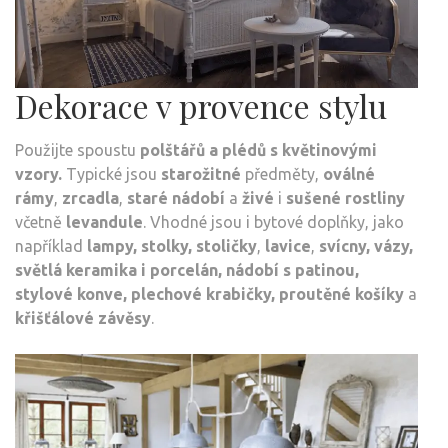
Dekorace v provence stylu
Použijte spoustu
polštářů a plédů s květinovými
vzory.
Typické jsou
starožitné
předměty,
oválné
rámy
,
zrcadla
,
staré nádobí
a
živé
i
sušené rostliny
včetně
levandule
. Vhodné jsou i bytové doplňky, jako
například
lampy, stolky, stoličky
,
lavice
,
svícny, vázy,
světlá keramika i porcelán, nádobí s patinou,
stylové konve, plechové krabičky, proutěné košíky
a
křišťálové závěsy
.