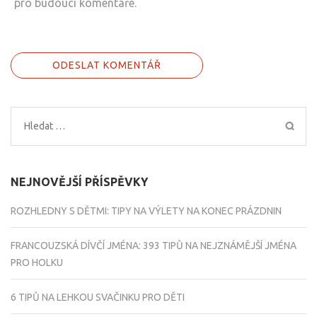
pro budoucí komentáře.
Vyhledávání
NEJNOVĚJŠÍ PŘÍSPĚVKY
ROZHLEDNY S DĚTMI: TIPY NA VÝLETY NA KONEC PRÁZDNIN
FRANCOUZSKÁ DÍVČÍ JMÉNA: 393 TIPŮ NA NEJZNÁMĚJŠÍ JMÉNA
PRO HOLKU
6 TIPŮ NA LEHKOU SVAČINKU PRO DĚTI