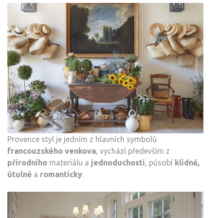
Provence styl je jedním z hlavních symbolů
francouzského venkova
, vychází především z
přírodního
materiálu a
jednoduchosti
, působí
klidně,
útulně
a
romanticky
.