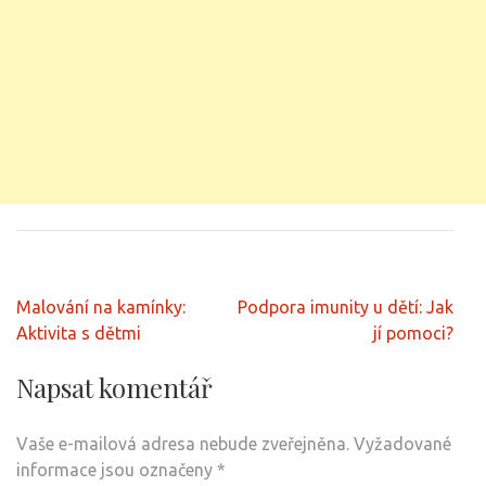
Navigace
Malování na kamínky:
Podpora imunity u dětí: Jak
pro
Aktivita s dětmi
jí pomoci?
příspěvek
Napsat komentář
Vaše e-mailová adresa nebude zveřejněna.
Vyžadované
informace jsou označeny
*