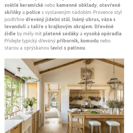
světlé keramické
nebo
kamenné
obklady
,
otevřené
skříňky
a
police
s vystaveným nádobím. Provence styl
podtrhne
dřevěný jídelní
stůl
,
lněný ubrus, váza s
levandulí
a
talíře s krajkovým okrajem
.
Dřevěné
židle
by měly mít
pletené sedáky
a
vysoká opěradla
.
Přidejte typický dřevěný
příborník, komodu
nebo
starou a oprýskanou
lavici s patinou
.