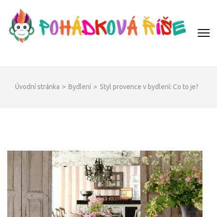
Přeskočit
na
obsah
(Enter)
POHÁDKOVÁ ŘÍŠE
Úvodní stránka
>
Bydlení
>
Styl provence v bydlení: Co to je?