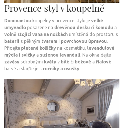
Provence styl v koupelně
Dominantou
koupelny v provence stylu je
velké
umyvadlo
posazené na
dřevěnou desku
či
komodu
a
volně stojící vana na nožkách
umístěná do prostoru s
baterií
s pěkným
tvarem
i
povrchovou úpravou
.
Přidejte
pletené košíčky
na kosmetiku,
levandulová
mýdla i svíčky
a
sušenou levanduli
. Na okna dejte
závěsy
sdrobnými
květy
v
bílé
či
béžové
a
fialové
barvě a slaďte je s
ručníky a osušky
.