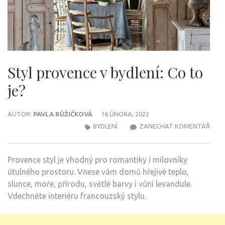
Styl provence v bydlení: Co to
je?
AUTOR:
PAVLA RŮŽIČKOVÁ
16 ÚNORA, 2022
NA
BYDLENÍ
ZANECHAT KOMENTÁŘ
STYL
PRO
Provence styl je vhodný pro romantiky i milovníky
V
útulného prostoru. Vnese vám domů hřejivé teplo,
BYDL
slunce, moře, přírodu, světlé barvy i vůni levandule.
CO
Vdechněte interiéru francouzský stylu.
TO
JE?