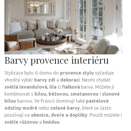
Barvy provence interiéru
Stylizace bytu či domu do
provence stylu
vyžaduje
vhodný výběr
barvy zdí
a
dekorací
. Nesmí chybět
světlá levandulová, lila
či
fialková
barva. Můžete ji
kombinovat s
bílou, béžovou, smetanovou
i
slonově
bílou
barvou. Ve Francii dominují také
pastelové
odstíny modré
nebo
zelené barvy
, které se často
používají na
okenice, dveře a doplňky
. Použít můžete i
světle růžovou
a
hnědou
.