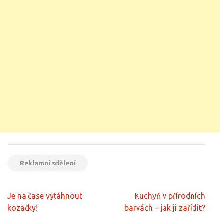
Reklamní sdělení
Navigace
Je na čase vytáhnout
Kuchyň v přírodních
pro
kozačky!
barvách – jak ji zařídit?
příspěvek