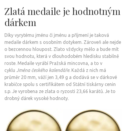
Zlatá medaile je hodnotným
dárkem
Díky vyrytému jménu či jménu a příjmení je taková
medaile dárkem s osobním dotykem. Zároveň ale nejde
o bezcennou hloupost. Zlato vždycky mělo a bude mít
svou hodnotu, která v dlouhodobém hledisku stabilně
roste. Medaile vyrábí Pražská mincovna, a to v
cyklu
Jména českého kalendáře
. Každá z nich má
průměr 20 mm, váží jen 3,49 g a dodává se v dárkové
krabičce spolu s certifikátem od Státní tiskárny cenin
s.p. Je vyrobena ze zlata o ryzosti 23,66 karátů. Je to
drobný dárek vysoké hodnoty.