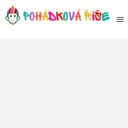
Přeskočit
na
obsah
(Enter)
POHÁDKOVÁ ŘÍŠE