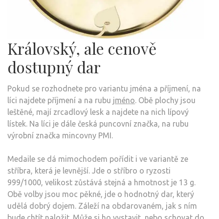
Královský, ale cenově
dostupný dar
Pokud se rozhodnete pro variantu jména a příjmení, na
líci najdete příjmení a na rubu
jméno
. Obě plochy jsou
leštěné, mají zrcadlový lesk a najdete na nich lípový
lístek. Na líci je dále česká puncovní značka, na rubu
výrobní značka mincovny PMI.
Medaile se dá mimochodem pořídit i ve variantě ze
stříbra, která je levnější. Jde o stříbro o ryzosti
999/1000, velikost zůstává stejná a hmotnost je 13 g.
Obě volby jsou moc pěkné, jde o hodnotný dar, který
udělá dobrý dojem. Záleží na obdarovaném, jak s ním
bude chtít naložit. Může si ho vystavit, nebo schovat do