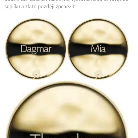
šuplíku a zlato později zpeněžit.