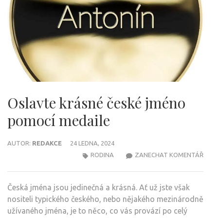
Oslavte krásné české jméno
pomocí medaile
AUTOR:
REDAKCE
24 LEDNA, 2024
NA
RODINA
ZANECHAT KOMENTÁŘ
OSL
KRÁ
Česká jména jsou jedinečná a krásná. Ať už jste však
ČESK
nositeli typického českého, nebo nějakého mezinárodně
JMÉ
užívaného jména, je to něco, co vás provází po celý
POM