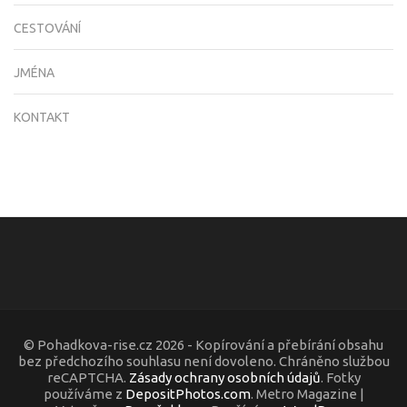
CESTOVÁNÍ
JMÉNA
KONTAKT
© Pohadkova-rise.cz 2026 - Kopírování a přebírání obsahu
bez předchozího souhlasu není dovoleno. Chráněno službou
reCAPTCHA.
Zásady ochrany osobních údajů
. Fotky
používáme z
DepositPhotos.com
. Metro Magazine |