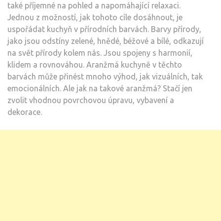
také příjemné na pohled a napomáhající relaxaci.
JI
Jednou z možností, jak tohoto cíle dosáhnout, je
ZAŘÍ
uspořádat kuchyň v přírodních barvách. Barvy přírody,
jako jsou odstíny zelené, hnědé, béžové a bílé, odkazují
na svět přírody kolem nás. Jsou spojeny s harmonií,
klidem a rovnováhou. Aranžmá kuchyně v těchto
barvách může přinést mnoho výhod, jak vizuálních, tak
emocionálních. Ale jak na takové aranžmá? Stačí jen
zvolit vhodnou povrchovou úpravu, vybavení a
dekorace.