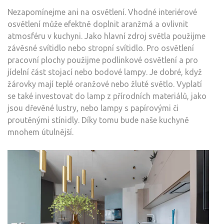
Nezapomínejme ani na osvětlení. Vhodné interiérové
osvětlení může efektně doplnit aranžmá a ovlivnit
atmosféru v kuchyni. Jako hlavní zdroj světla použijme
závěsné svítidlo nebo stropní svítidlo. Pro osvětlení
pracovní plochy použijme podlinkové osvětlení a pro
jídelní část stojací nebo bodové lampy. Je dobré, když
žárovky mají teplé oranžové nebo žluté světlo. Vyplatí
se také investovat do lamp z přírodních materiálů, jako
jsou dřevěné lustry, nebo lampy s papírovými či
proutěnými stínidly. Díky tomu bude naše kuchyně
mnohem útulnější.