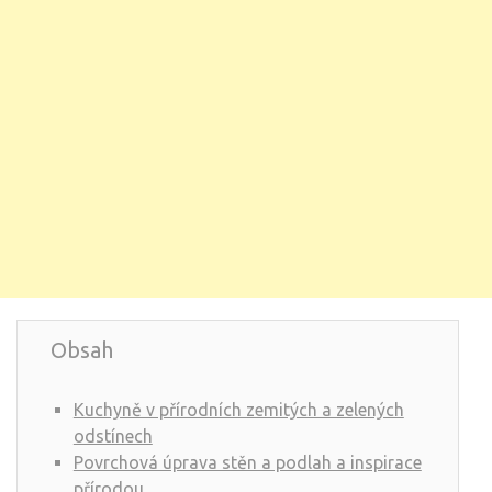
Obsah
Kuchyně v přírodních zemitých a zelených
odstínech
Povrchová úprava stěn a podlah a inspirace
přírodou