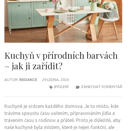
Kuchyň v přírodních barvách
– jak ji zařídit?
AUTOR:
REDAKCE
29 LEDNA, 2024
NA
BYDLENÍ
ZANECHAT KOMENTÁŘ
KUC
V
Kuchyně je srdcem každého domova. Je to místo, kde
PŘÍR
trávíme spoustu času vařením, připravováním jídla a
BAR
trávením času s rodinou a přáteli. Proto je důležité, aby
–
naše kuchyně byla místem, které je nejen funkční, ale
JAK