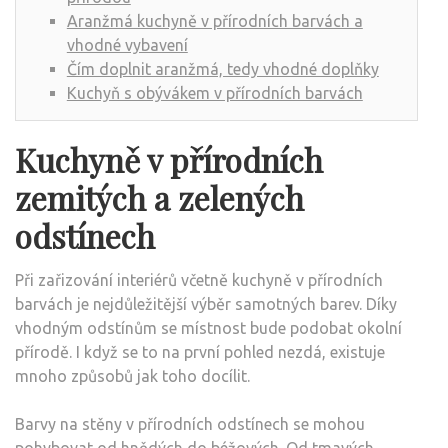
Aranžmá kuchyně v přírodních barvách a
vhodné vybavení
Čím doplnit aranžmá, tedy vhodné doplňky
Kuchyň s obývákem v přírodních barvách
Kuchyně v přírodních
zemitých a zelených
odstínech
Při zařizování interiérů včetně kuchyně v přírodních
barvách je nejdůležitější výběr samotných barev. Díky
vhodným odstínům se místnost bude podobat okolní
přírodě. I když se to na první pohled nezdá, existuje
mnoho způsobů jak toho docílit.
Barvy na stěny v přírodních odstínech se mohou
pohybovat od hnědých do béžových. Od tmavých,