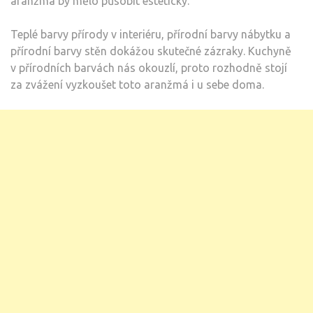
aranžmá by mělo působit esteticky.
Teplé barvy přírody v interiéru, přírodní barvy nábytku a
přírodní barvy stěn dokážou skutečné zázraky. Kuchyně
v přírodních barvách nás okouzlí, proto rozhodně stojí
za zvážení vyzkoušet toto aranžmá i u sebe doma.