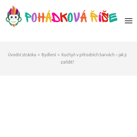
Přeskočit
na
obsah
(Enter)
POHÁDKOVÁ ŘÍŠE
Úvodní stránka
>
Bydlení
>
Kuchyň v přírodních barvách – jak ji
zařídit?