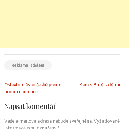
Reklamní sdělení
Navigace
Oslavte krásné české jméno
Kam v Brně s dětmi
pro
pomocí medaile
příspěvek
Napsat komentář
Vaše e-mailová adresa nebude zveřejněna.
Vyžadované
informace jsou označeny
*