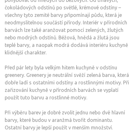
čokoládových odstínů po světlé, krémové odstíny –
všechny tyto zemité barvy připomínají půdu, která je
neodmyslitelnou součástí přírody. Interiér v přírodních
barvách lze také aranžovat pomocí zelených, žlutých
nebo modrých odstínů. Béžová, hnědá a žlutá jsou
teplé barvy, a naopak modrá dodává interiéru kuchyně
klidnější charakter.
Před pár lety byla velkým hitem kuchyně v odstínu
greenery. Greenery je neutrální svěží zelená barva, která
dobře ladí s ostatními odstíny a rostlinnými motivy. Při
zařizování kuchyně v přírodních barvách se vyplatí
použít tuto barvu a rostlinné motivy.
Při výběru barev je dobré zvolit jednu nebo dvě hlavní
barvy, které budou v aranžmá tvořit dominantu.
Ostatní barvy je lepší použít v menším množství.