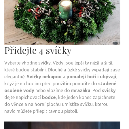
Přidejte 4 svíčky
Vyberte vhodné svíčky. Vždy jsou lepší ty nižší a širší,
které budou stabilní. Dlouhé a úzké svíčky vypadají zase
elegantně.
Svíčky
nekapou
a
pomaleji hoří i ubývají
,
když je na hodinu před použitím ponoříte do
studené
osolené vody
nebo vložíme do
mrazáku
. Pod
svíčky
dejte napichovací
bodce
, kde jeden konec zapíchnete
do věnce a na horní plochu umístíte svíčku, kterou
navíc můžete přilepit tavnou pistolí.