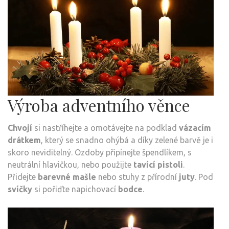
Výroba adventního věnce
Chvojí
si nastříhejte a omotávejte na podklad
vázacím
drátkem
, který se snadno ohýbá a díky zelené barvě je i
skoro neviditelný. Ozdoby připínejte špendlíkem, s
neutrální hlavičkou, nebo použijte
tavící pistoli
.
Přidejte
barevné mašle
nebo stuhy z přírodní
juty
. Pod
svíčky
si pořiďte napichovací
bodce
.