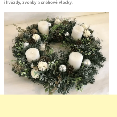
i
hvězdy, zvonky
a
sněhové vločky
.