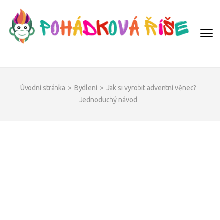
Přeskočit
na
obsah
(Enter)
POHÁDKOVÁ ŘÍŠE
Úvodní stránka
>
Bydlení
>
Jak si vyrobit adventní věnec?
Jednoduchý návod