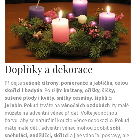
Doplňky a dekorace
Přidejte
sušené citrony, pomeranče a jablíčka
,
celou
skořici i badyán
. Použijte
kaštany, oříšky, šišky,
sušené plody i květy, snítky cesmíny, šípků
či
jeřabin
. Pokud trváte na
vánočních ozdobách
, ty malé
můžete na adventní věnec přidat. Volte jednotnou
barvu, aby se naturální kouzlo věnce nepokazilo. Pokud
máte malé děti, adventní věnec mohou zdobit
sobi,
sněhuláci, andělíčci, skřítci
a jiné vánoční postavy, ale