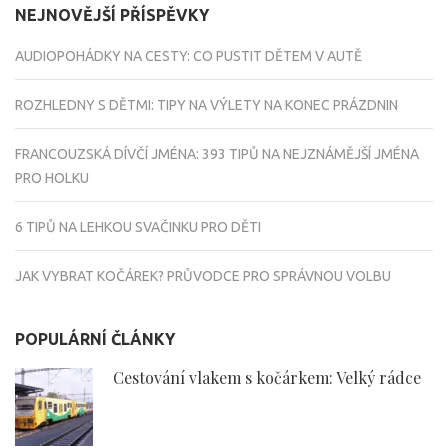
NEJNOVĚJŠÍ PŘÍSPĚVKY
AUDIOPOHÁDKY NA CESTY: CO PUSTIT DĚTEM V AUTĚ
ROZHLEDNY S DĚTMI: TIPY NA VÝLETY NA KONEC PRÁZDNIN
FRANCOUZSKÁ DÍVČÍ JMÉNA: 393 TIPŮ NA NEJZNÁMĚJŠÍ JMÉNA
PRO HOLKU
6 TIPŮ NA LEHKOU SVAČINKU PRO DĚTI
JAK VYBRAT KOČÁREK? PRŮVODCE PRO SPRÁVNOU VOLBU
POPULÁRNÍ ČLÁNKY
Cestování vlakem s kočárkem: Velký rádce