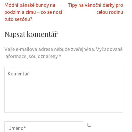
Navigace
Módní pánské bundy na
Tipy na vánoční dárky pro
pro
podzim a zimu – co se nosí
celou rodinu
příspěvek
tuto sezónu?
Napsat komentář
Vaše e-mailová adresa nebude zveřejněna.
Vyžadované
informace jsou označeny
*