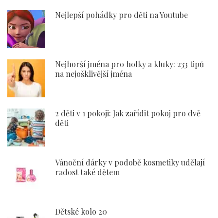
Nejlepší pohádky pro děti na Youtube
Nejhorší jména pro holky a kluky: 233 tipů
na nejošklivější jména
2 děti v 1 pokoji: Jak zařídit pokoj pro dvě
děti
Vánoční dárky v podobě kosmetiky udělají
radost také dětem
Dětské kolo 20