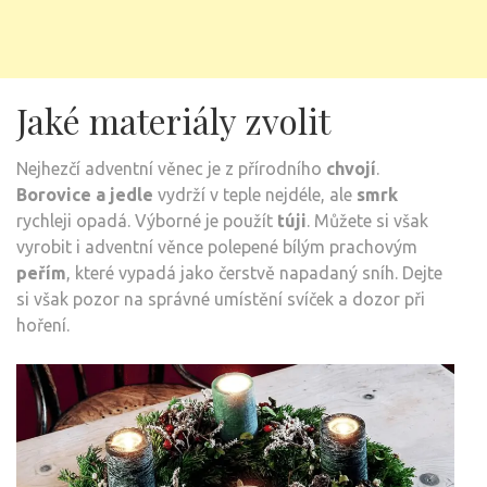
Jaké materiály zvolit
Nejhezčí adventní věnec je z přírodního
chvojí
.
Borovice a jedle
vydrží v teple nejdéle, ale
smrk
rychleji opadá. Výborné je použít
túji
. Můžete si však
vyrobit i adventní věnce polepené bílým prachovým
peřím
, které vypadá jako čerstvě napadaný sníh. Dejte
si však pozor na správné umístění svíček a dozor při
hoření.