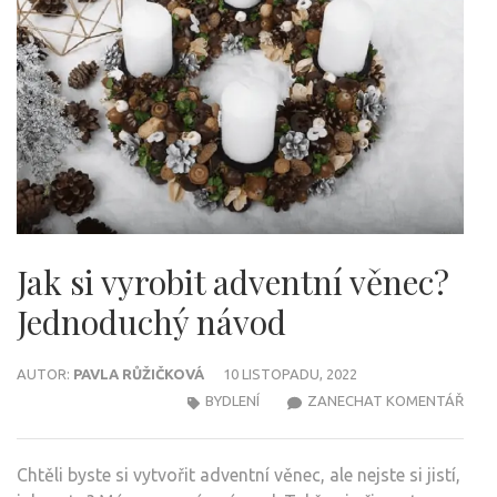
Jak si vyrobit adventní věnec?
Jednoduchý návod
AUTOR:
PAVLA RŮŽIČKOVÁ
10 LISTOPADU, 2022
NA
BYDLENÍ
ZANECHAT KOMENTÁŘ
JAK
SI
Chtěli byste si vytvořit adventní věnec, ale nejste si jistí,
VYRO