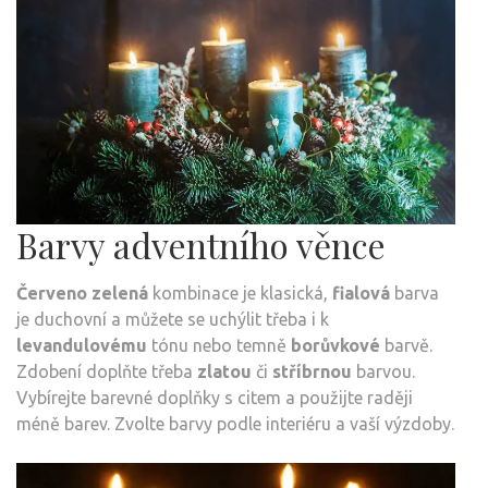
Barvy adventního věnce
Červeno zelená
kombinace je klasická,
fialová
barva
je duchovní a můžete se uchýlit třeba i k
levandulovému
tónu nebo temně
borůvkové
barvě.
Zdobení doplňte třeba
zlatou
či
stříbrnou
barvou.
Vybírejte barevné doplňky s citem a použijte raději
méně barev. Zvolte barvy podle interiéru a vaší výzdoby.