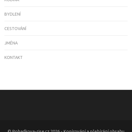
BYDLENÍ
CESTOVÁNÍ
JMÉNA
KONTAKT
© Pohadkova-rise.cz 2026 - Kopírování a přebírání obsahu