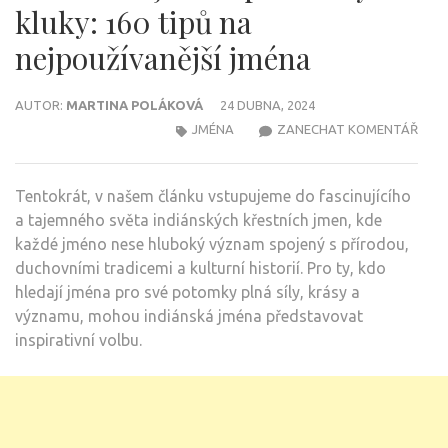
kluky: 160 tipů na
nejpoužívanější jména
AUTOR:
MARTINA POLÁKOVÁ
24 DUBNA, 2024
NA
JMÉNA
ZANECHAT KOMENTÁŘ
INDI
JMÉ
Tentokrát, v našem článku vstupujeme do fascinujícího
PRO
a tajemného světa indiánských křestních jmen, kde
HOL
každé jméno nese hluboký význam spojený s přírodou,
A
duchovními tradicemi a kulturní historií. Pro ty, kdo
KLUK
hledají jména pro své potomky plná síly, krásy a
160
významu, mohou indiánská jména představovat
TIPŮ
inspirativní volbu.
NA
NEJP
JMÉ