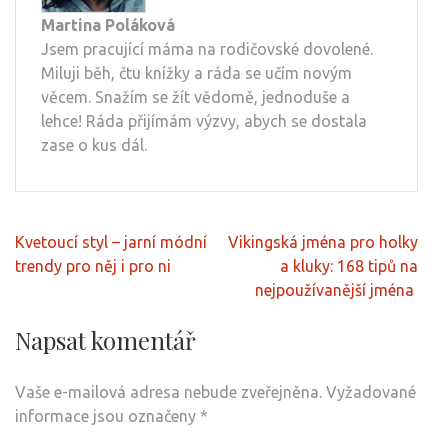
Martina Poláková
Jsem pracující máma na rodičovské dovolené.
Miluji běh, čtu knížky a ráda se učím novým
věcem. Snažím se žít vědomě, jednoduše a
lehce! Ráda přijímám výzvy, abych se dostala
zase o kus dál.
Navigace
Kvetoucí styl – jarní módní
Vikingská jména pro holky
pro
trendy pro něj i pro ni
a kluky: 168 tipů na
příspěvek
nejpoužívanější jména
Napsat komentář
Vaše e-mailová adresa nebude zveřejněna.
Vyžadované
informace jsou označeny
*