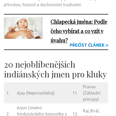
přírodou, historií a duchovními tradicemi.
Chlapecká jména: Podle
čeho vybírat a co vzít v
úvahu?
PŘEČÍST ČLÁNEK ››
20 nejoblíbenějších
indiánských jmen pro kluky
Pranav
1.
Ajay (Neporazitelný)
11.
(Základní
principy)
Arjun (Jméno
Raj (Král,
2.
hinduistického bojovníka z
12.