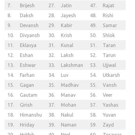
7.
Brijesh
27.
Jatin
47.
Rajat
8.
Daksh
28.
Jayesh
48.
Rishi
9.
Devansh
29.
Kabir
49.
Samar
10.
Divyansh
30.
Krish
50.
Shlok
11.
Eklavya
31.
Kunal
51.
Taran
12.
Eshan
32.
Laksh
52.
Tarun
13.
Eshwar
33.
Lakshman
53.
Ujjwal
14.
Farhan
34.
Luv
54.
Utkarsh
15.
Gagan
35.
Madhav
55.
Vansh
16.
Gautam
36.
Manav
56.
Veer
17.
Girish
37.
Mohan
57.
Yashas
18.
Himanshu
38.
Nakul
58.
Yuvan
19.
Hriday
39.
Naman
59.
Zayd
20.
Hrithik
40.
Neel
60.
Zorawar