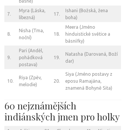
básně)
Myra (Láska,
Ishani (Božská, žena
7.
17.
líbezná)
boha)
Meera (Jméno
Nisha (Tma,
8.
18.
hinduistické světice a
noční)
básnířky)
Pari (Anděl,
Natasha (Darovaná, Boží
9.
pohádková
19.
dar)
postava)
Siya (Jméno postavy z
Riya (Zpěv,
10.
20.
eposu Ramajána,
melodie)
znamená Bohyně Sita)
60 nejznámějších
indiánských jmen pro holky