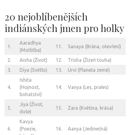
20 nejoblíbenějších
indiánských jmen pro holky
Aaradhya
1.
11.
Sanaya (Brána, otevření)
(Motlitba)
2.
Aisha (Život)
12.
Trisha (Žízeň touha)
3.
Diya (Světlo)
13.
Urvi (Planeta země)
Ishita
4.
(Hojnost,
14.
Vanya (Les, prales)
bohatství)
Jiya (Život,
5.
15.
Zara (Květina, krása)
duše)
Kavya
6.
(Poezie,
16.
Aanya (Jedinečná)