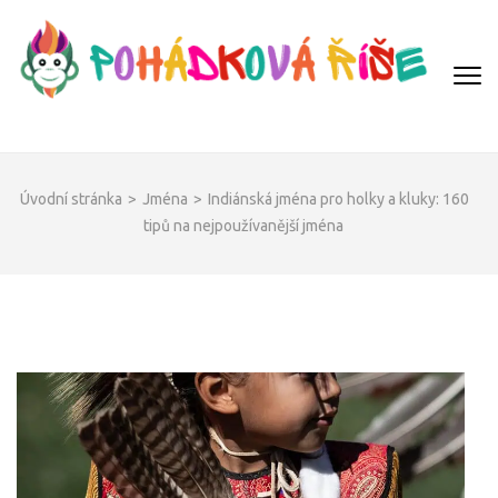
Přeskočit
na
obsah
(Enter)
POHÁDKOVÁ ŘÍŠE
Úvodní stránka
>
Jména
>
Indiánská jména pro holky a kluky: 160
tipů na nejpoužívanější jména