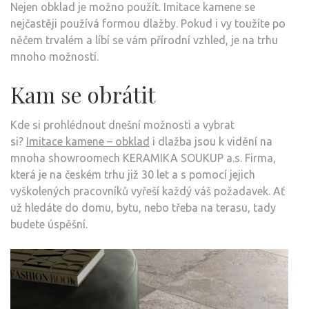
Nejen obklad je možno použít. Imitace kamene se
nejčastěji používá formou dlažby. Pokud i vy toužíte po
něčem trvalém a líbí se vám přírodní vzhled, je na trhu
mnoho možností.
Kam se obrátit
Kde si prohlédnout dnešní možnosti a vybrat
si?
Imitace kamene – obklad
i dlažba jsou k vidění na
mnoha showroomech KERAMIKA SOUKUP a.s. Firma,
která je na českém trhu již 30 let a s pomocí jejich
vyškolených pracovníků vyřeší každý váš požadavek. Ať
už hledáte do domu, bytu, nebo třeba na terasu, tady
budete úspěšní.