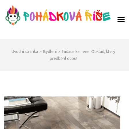
Přeskočit
na
obsah
(Enter)
POHÁDKOVÁ ŘÍŠE
Úvodní stránka
>
Bydlení
>
Imitace kamene: Obklad, který
předběhl dobu!