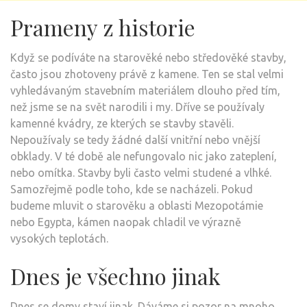
Prameny z historie
Když se podíváte na starověké nebo středověké stavby,
často jsou zhotoveny právě z kamene. Ten se stal velmi
vyhledávaným stavebním materiálem dlouho před tím,
než jsme se na svět narodili i my. Dříve se používaly
kamenné kvádry, ze kterých se stavby stavěli.
Nepoužívaly se tedy žádné další vnitřní nebo vnější
obklady. V té době ale nefungovalo nic jako zateplení,
nebo omítka. Stavby byli často velmi studené a vlhké.
Samozřejmě podle toho, kde se nacházeli. Pokud
budeme mluvit o starověku a oblasti Mezopotámie
nebo Egypta, kámen naopak chladil ve výrazně
vysokých teplotách.
Dnes je všechno jinak
Dnes se domy staví jinak. Dáváme si pozor na mnoho