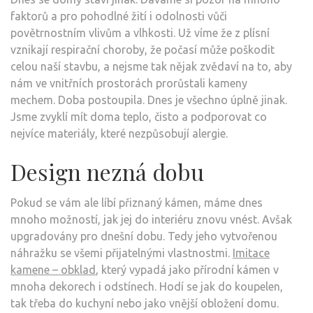
faktorů a pro pohodlné žití i odolnosti vůči
povětrnostním vlivům a vlhkosti. Už víme že z plísní
vznikají respirační choroby, že počasí může poškodit
celou naší stavbu, a nejsme tak nějak zvědaví na to, aby
nám ve vnitřních prostorách prorůstali kameny
mechem. Doba postoupila. Dnes je všechno úplně jinak.
Jsme zvyklí mít doma teplo, čisto a podporovat co
nejvíce materiály, které nezpůsobují alergie.
Design nezná dobu
Pokud se vám ale líbí přiznaný kámen, máme dnes
mnoho možností, jak jej do interiéru znovu vnést. Avšak
upgradovány pro dnešní dobu. Tedy jeho vytvořenou
náhražku se všemi přijatelnými vlastnostmi.
Imitace
kamene – obklad
, který vypadá jako přírodní kámen v
mnoha dekorech i odstínech. Hodí se jak do koupelen,
tak třeba do kuchyní nebo jako vnější obložení domu.