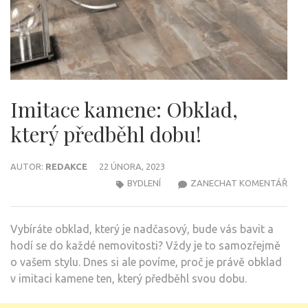
Imitace kamene: Obklad,
který předběhl dobu!
AUTOR:
REDAKCE
22 ÚNORA, 2023
NA
BYDLENÍ
ZANECHAT KOMENTÁŘ
IMIT
KAME
Vybíráte obklad, který je nadčasový, bude vás bavit a
OBKL
hodí se do každé nemovitosti? Vždy je to samozřejmě
KTE
o vašem stylu. Dnes si ale povíme, proč je právě obklad
PŘED
v imitaci kamene ten, který předběhl svou dobu.
DOB