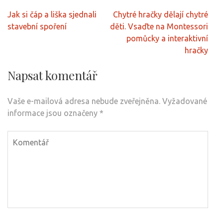
Navigace
Jak si čáp a liška sjednali
Chytré hračky dělají chytré
pro
stavební spoření
děti. Vsaďte na Montessori
příspěvek
pomůcky a interaktivní
hračky
Napsat komentář
Vaše e-mailová adresa nebude zveřejněna.
Vyžadované
informace jsou označeny
*