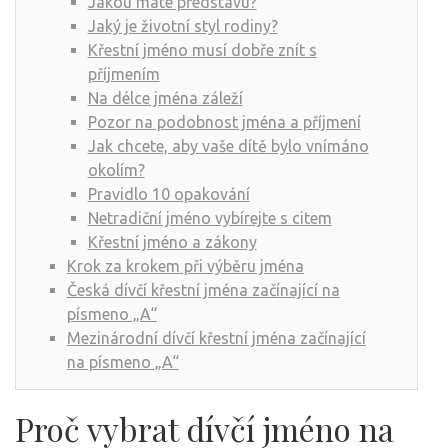
Jakou máte představu?
Jaký je životní styl rodiny?
Křestní jméno musí dobře znít s
příjmením
Na délce jména záleží
Pozor na podobnost jména a příjmení
Jak chcete, aby vaše dítě bylo vnímáno
okolím?
Pravidlo 10 opakování
Netradiční jméno vybírejte s citem
Křestní jméno a zákony
Krok za krokem při výběru jména
Česká dívčí křestní jména začínající na
písmeno „A“
Mezinárodní dívčí křestní jména začínající
na písmeno „A“
Proč vybrat dívčí jméno na