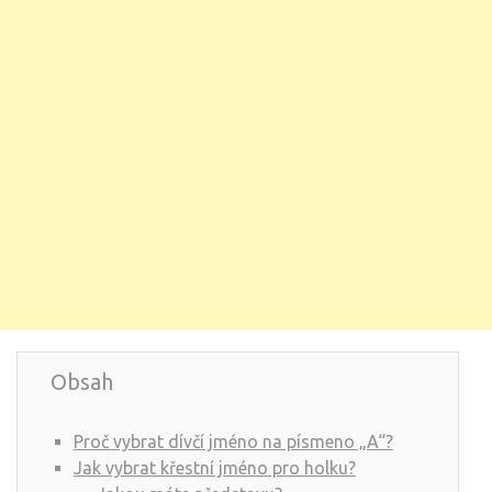
Obsah
Proč vybrat dívčí jméno na písmeno „A“?
Jak vybrat křestní jméno pro holku?