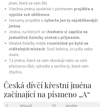
jmen, které se vám líbí.
Všechna jména společně s partnerem
projděte a
vypište své oblíbence
.
Seznamy projděte a
vyberte jen ty nejoblíbenější
jména
.
Jména, na kterých se s
hodnete si zapište na
jednotlivé lístečky včetně s příjmením
.
Ideálně lístečky mějte
rozmístěné po bytě na
viditelných místech
. Stačí lednice, zrcadlo nebo
dveře.
Ta jména, která se vám okoukají nebo se vám
přestanou líbit, vyhoďte a nechte ty, které vám
zbydou.
Česká dívčí křestní jména
začínající na písmeno „A“
1.
Abigail
35.
Amélie