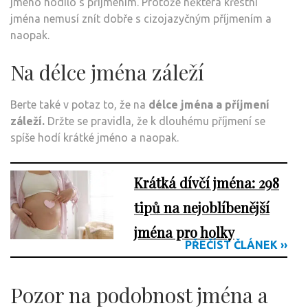
jméno hodilo s příjmením. Protože některá křestní
jména nemusí znít dobře s cizojazyčným příjmením a
naopak.
Na délce jména záleží
Berte také v potaz to, že na
délce jména a příjmení
záleží.
Držte se pravidla, že k dlouhému příjmení se
spíše hodí krátké jméno a naopak.
Krátká dívčí jména: 298
tipů na nejoblíbenější
jména pro holky
PŘEČÍST ČLÁNEK ››
Pozor na podobnost jména a