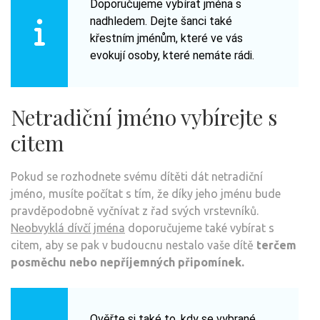
Doporučujeme vybírat jména s
nadhledem. Dejte šanci také
křestním jménům, které ve vás
evokují osoby, které nemáte rádi.
Netradiční jméno vybírejte s
citem
Pokud se rozhodnete svému dítěti dát netradiční
jméno, musíte počítat s tím, že díky jeho jménu bude
pravděpodobně vyčnívat z řad svých vrstevníků.
Neobvyklá dívčí jména
doporučujeme také vybírat s
citem, aby se pak v budoucnu nestalo vaše dítě
terčem
posměchu nebo nepříjemných připomínek.
Ověřte si také to, kdy se vybrané