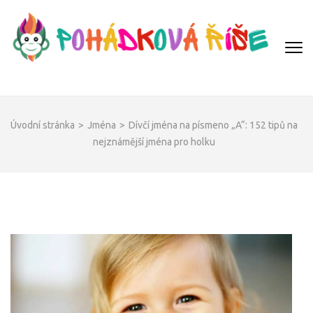
Přeskočit
na
obsah
(Enter)
POHÁDKOVÁ ŘÍŠE
Úvodní stránka
>
Jména
>
Dívčí jména na písmeno „A“: 152 tipů na
nejznámější jména pro holku