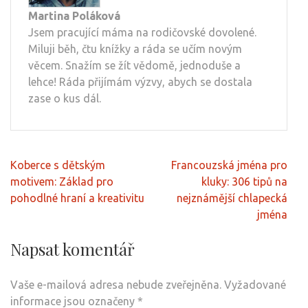
Martina Poláková
Jsem pracující máma na rodičovské dovolené.
Miluji běh, čtu knížky a ráda se učím novým
věcem. Snažím se žít vědomě, jednoduše a
lehce! Ráda přijímám výzvy, abych se dostala
zase o kus dál.
Navigace
Koberce s dětským
Francouzská jména pro
pro
motivem: Základ pro
kluky: 306 tipů na
příspěvek
pohodlné hraní a kreativitu
nejznámější chlapecká
jména
Napsat komentář
Vaše e-mailová adresa nebude zveřejněna.
Vyžadované
informace jsou označeny
*