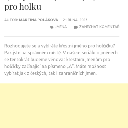
pro holku
AUTOR:
MARTINA POLÁKOVÁ
21 ŘÍJNA, 2023
NA
JMÉNA
ZANECHAT KOMENTÁŘ
DÍVČ
JMÉ
Rozhodujete se a vybíráte křestní jméno pro holčičku?
NA
Pak jste na správném místě. V našem seriálu o jménech
PÍS
se tentokrát budeme věnovat křestním jménům pro
„A“:
holčičky začínající na písmeno „A“. Máte možnost
152
vybírat jak z českých, tak i zahraničních jmen.
TIPŮ
NA
NEJZ
JMÉ
PRO
HOL