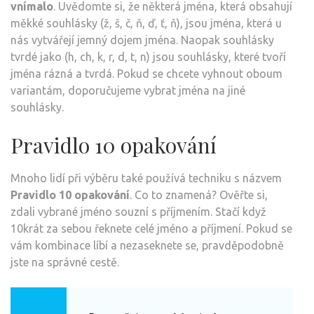
vnímalo
. Uvědomte si, že některá jména, která obsahují
měkké souhlásky (ž, š, č, ň, ď, ť, ň), jsou jména, která u
nás vytvářejí jemný dojem jména. Naopak souhlásky
tvrdé jako (h, ch, k, r, d, t, n) jsou souhlásky, které tvoří
jména rázná a tvrdá. Pokud se chcete vyhnout oboum
variantám, doporučujeme vybrat jména na jiné
souhlásky.
Pravidlo 10 opakování
Mnoho lidí při výběru také používá techniku s názvem
Pravidlo 10 opakování
. Co to znamená? Ověřte si,
zdali vybrané jméno souzní s příjmením. Stačí když
10krát za sebou řeknete celé jméno a příjmení. Pokud se
vám kombinace líbí a nezaseknete se, pravděpodobně
jste na správné cestě.