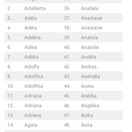
2.
Adalberta
36.
Anabela
3.
Adela
37.
Anastasie
4.
Adéla
38.
Anastázie
5.
Adelína
39.
Anatola
6.
Adina
40.
Anatolie
7.
Adléta
41.
Anděla
8.
Adolfa
42.
Andrea
9.
Adolfina
43.
Andrejka
10.
Adolfína
44.
Aneta
11.
Adriana
45.
Anežka
12.
Adriána
46.
Angelika
13.
Adriena
47.
Anika
14.
Agáta
48.
Anita