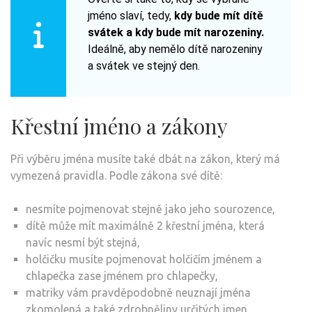
jméno slaví, tedy,
kdy bude mít dítě
svátek a kdy bude mít narozeniny.
Ideálně, aby nemělo dítě narozeniny
a svátek ve stejný den.
Křestní jméno a zákony
Při výběru jména musíte také dbát na zákon, který má
vymezená pravidla. Podle zákona své dítě:
nesmíte pojmenovat stejně jako jeho sourozence,
dítě může mít maximálně 2 křestní jména, která
navíc nesmí být stejná,
holčičku musíte pojmenovat holčičím jménem a
chlapečka zase jménem pro chlapečky,
matriky vám pravděpodobně neuznají jména
zkomolená a také zdrobněliny určitých jmen.