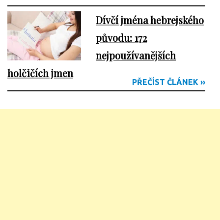
Dívčí jména hebrejského
původu: 172
nejpoužívanějších
holčičích jmen
PŘEČÍST ČLÁNEK ››