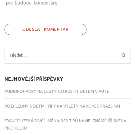
pro budoucí komentáře.
Vyhledávání
NEJNOVĚJŠÍ PŘÍSPĚVKY
AUDIOPOHÁDKY NA CESTY: CO PUSTIT DĚTEM V AUTĚ
ROZHLEDNY S DĚTMI: TIPY NA VÝLETY NA KONEC PRÁZDNIN
FRANCOUZSKÁ DÍVČÍ JMÉNA: 393 TIPŮ NA NEJZNÁMĚJŠÍ JMÉNA
PRO HOLKU