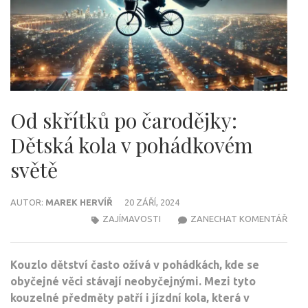
Od skřítků po čarodějky:
Dětská kola v pohádkovém
světě
AUTOR:
MAREK HERVÍŘ
20 ZÁŘÍ, 2024
NA
ZAJÍMAVOSTI
ZANECHAT KOMENTÁŘ
OD
SKŘÍ
Kouzlo dětství často ožívá v pohádkách, kde se
PO
obyčejné věci stávají neobyčejnými. Mezi tyto
ČARO
kouzelné předměty patří i jízdní kola, která v
DĚT