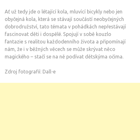
Ať už tedy jde o létající kola, mluvící bicykly nebo jen
obyčejná kola, která se stávají součástí neobyčejných
dobrodružství, tato témata v pohádkách nepřestávají
fascinovat děti i dospělé. Spojují v sobě kouzlo
fantazie s realitou každodenního života a připomínají
nám, že i v běžných věcech se může skrývat něco
magického – stačí se na ně podívat dětskýma očima.
Zdroj fotografií: Dall-e