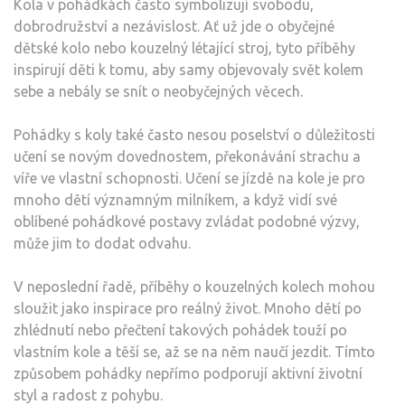
Kola v pohádkách často symbolizují svobodu,
dobrodružství a nezávislost. Ať už jde o obyčejné
dětské kolo nebo kouzelný létající stroj, tyto příběhy
inspirují děti k tomu, aby samy objevovaly svět kolem
sebe a nebály se snít o neobyčejných věcech.
Pohádky s koly také často nesou poselství o důležitosti
učení se novým dovednostem, překonávání strachu a
víře ve vlastní schopnosti. Učení se jízdě na kole je pro
mnoho dětí významným milníkem, a když vidí své
oblíbené pohádkové postavy zvládat podobné výzvy,
může jim to dodat odvahu.
V neposlední řadě, příběhy o kouzelných kolech mohou
sloužit jako inspirace pro reálný život. Mnoho dětí po
zhlédnutí nebo přečtení takových pohádek touží po
vlastním kole a těší se, až se na něm naučí jezdit. Tímto
způsobem pohádky nepřímo podporují aktivní životní
styl a radost z pohybu.