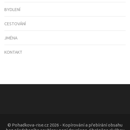
BYDLENÍ
CESTOVÁNÍ
JMÉNA
KONTAKT
© Pohadkova-rise.cz 2026 - Kopírování a přebírání obsahu