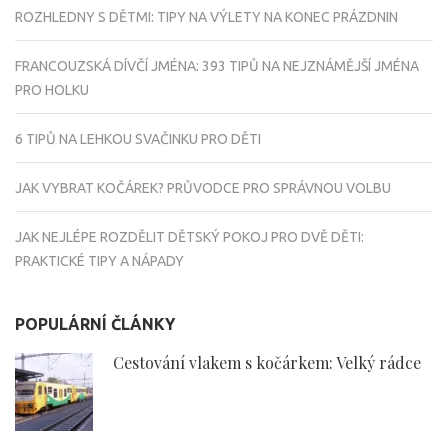
ROZHLEDNY S DĚTMI: TIPY NA VÝLETY NA KONEC PRÁZDNIN
FRANCOUZSKÁ DÍVČÍ JMÉNA: 393 TIPŮ NA NEJZNÁMĚJŠÍ JMÉNA
PRO HOLKU
6 TIPŮ NA LEHKOU SVAČINKU PRO DĚTI
JAK VYBRAT KOČÁREK? PRŮVODCE PRO SPRÁVNOU VOLBU
JAK NEJLÉPE ROZDĚLIT DĚTSKÝ POKOJ PRO DVĚ DĚTI:
PRAKTICKÉ TIPY A NÁPADY
POPULÁRNÍ ČLÁNKY
Cestování vlakem s kočárkem: Velký rádce