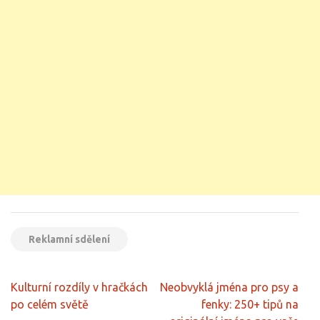
Reklamní sdělení
Navigace
Kulturní rozdíly v hračkách
Neobvyklá jména pro psy a
pro
po celém světě
fenky: 250+ tipů na