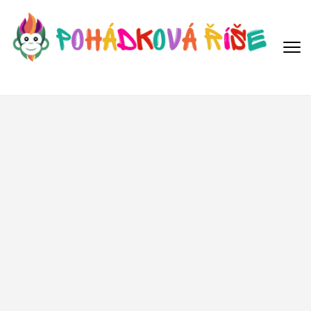
Přeskočit
na
obsah
(Enter)
POHÁDKOVÁ ŘÍŠE