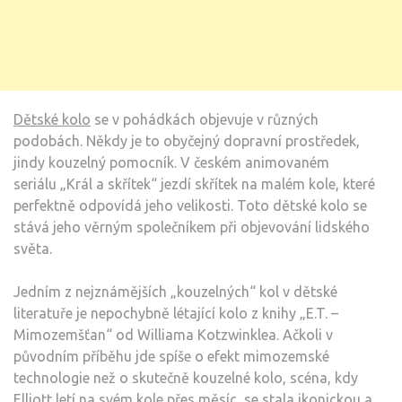
Dětské kolo
se v pohádkách objevuje v různých
podobách. Někdy je to obyčejný dopravní prostředek,
jindy kouzelný pomocník. V českém animovaném
seriálu „Král a skřítek“ jezdí skřítek na malém kole, které
perfektně odpovídá jeho velikosti. Toto dětské kolo se
stává jeho věrným společníkem při objevování lidského
světa.
Jedním z nejznámějších „kouzelných“ kol v dětské
literatuře je nepochybně létající kolo z knihy „E.T. –
Mimozemšťan“ od Williama Kotzwinklea. Ačkoli v
původním příběhu jde spíše o efekt mimozemské
technologie než o skutečně kouzelné kolo, scéna, kdy
Elliott letí na svém kole přes měsíc, se stala ikonickou a