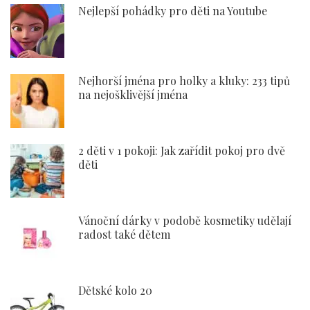
Nejlepší pohádky pro děti na Youtube
Nejhorší jména pro holky a kluky: 233 tipů
na nejošklivější jména
2 děti v 1 pokoji: Jak zařídit pokoj pro dvě
děti
Vánoční dárky v podobě kosmetiky udělají
radost také dětem
Dětské kolo 20