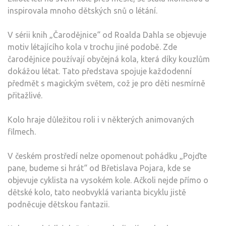
inspirovala mnoho dětských snů o létání.
V sérii knih „Čarodějnice“ od Roalda Dahla se objevuje
motiv létajícího kola v trochu jiné podobě. Zde
čarodějnice používají obyčejná kola, která díky kouzlům
dokážou létat. Tato představa spojuje každodenní
předmět s magickým světem, což je pro děti nesmírně
přitažlivé.
Kolo hraje důležitou roli i v některých animovaných
filmech.
V českém prostředí nelze opomenout pohádku „Pojďte
pane, budeme si hrát“ od Břetislava Pojara, kde se
objevuje cyklista na vysokém kole. Ačkoli nejde přímo o
dětské kolo, tato neobvyklá varianta bicyklu jistě
podněcuje dětskou fantazii.