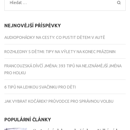
Vyhledávání
NEJNOVĚJŠÍ PŘÍSPĚVKY
AUDIOPOHÁDKY NA CESTY: CO PUSTIT DĚTEM V AUTĚ
ROZHLEDNY S DĚTMI: TIPY NA VÝLETY NA KONEC PRÁZDNIN
FRANCOUZSKÁ DÍVČÍ JMÉNA: 393 TIPŮ NA NEJZNÁMĚJŠÍ JMÉNA
PRO HOLKU
6 TIPŮ NA LEHKOU SVAČINKU PRO DĚTI
JAK VYBRAT KOČÁREK? PRŮVODCE PRO SPRÁVNOU VOLBU
POPULÁRNÍ ČLÁNKY