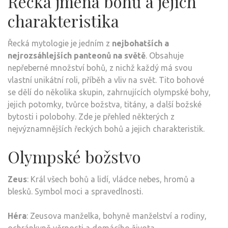
Řecká jména bohů a jejich
charakteristika
Řecká mytologie je jedním z
nejbohatších a
nejrozsáhlejších panteonů na světě
. Obsahuje
nepřeberné množství bohů, z nichž každý má svou
vlastní unikátní roli, příběh a vliv na svět. Tito bohové
se dělí do několika skupin, zahrnujících olympské bohy,
jejich potomky, tvůrce božstva, titány, a další božské
bytosti i polobohy. Zde je přehled některých z
nejvýznamnějších řeckých bohů a jejich charakteristik.
Olympské božstvo
Zeus
: Král všech bohů a lidí, vládce nebes, hromů a
blesků. Symbol moci a spravedlnosti.
Héra
: Zeusova manželka, bohyně manželství a rodiny,
ochránkyně věrnosti a domácího života.