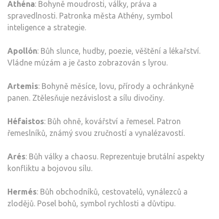
Athéna
: Bohyně moudrosti, války, práva a
spravedlnosti. Patronka města Athény, symbol
inteligence a strategie.
Apollón
: Bůh slunce, hudby, poezie, věštění a lékařství.
Vládne múzám a je často zobrazován s lyrou.
Artemis
: Bohyně měsíce, lovu, přírody a ochránkyně
panen. Ztělesňuje nezávislost a sílu divočiny.
Héfaistos
: Bůh ohně, kovářství a řemesel. Patron
řemeslníků, známý svou zručností a vynalézavostí.
Arés
: Bůh války a chaosu. Reprezentuje brutální aspekty
konfliktu a bojovou sílu.
Hermés
: Bůh obchodníků, cestovatelů, vynálezců a
zlodějů. Posel bohů, symbol rychlosti a důvtipu.