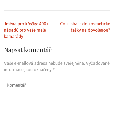
Navigace
Jména pro křečky: 400+
Co si sbalit do kosmetické
pro
nápadů pro vaše malé
tašky na dovolenou?
příspěvek
kamarády
Napsat komentář
Vaše e-mailová adresa nebude zveřejněna.
Vyžadované
informace jsou označeny
*