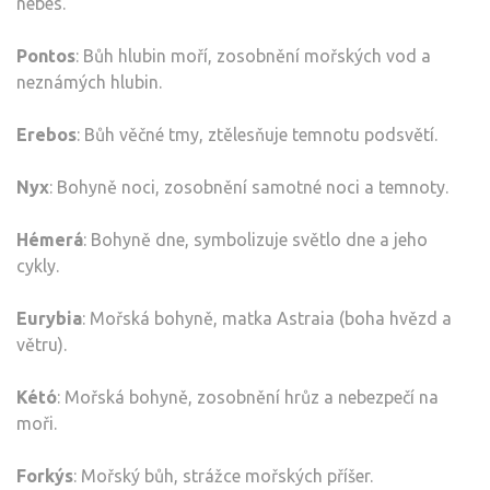
nebes.
Pontos
: Bůh hlubin moří, zosobnění mořských vod a
neznámých hlubin.
Erebos
: Bůh věčné tmy, ztělesňuje temnotu podsvětí.
Nyx
: Bohyně noci, zosobnění samotné noci a temnoty.
Hémerá
: Bohyně dne, symbolizuje světlo dne a jeho
cykly.
Eurybia
: Mořská bohyně, matka Astraia (boha hvězd a
větru).
Kétó
: Mořská bohyně, zosobnění hrůz a nebezpečí na
moři.
Forkýs
: Mořský bůh, strážce mořských příšer.