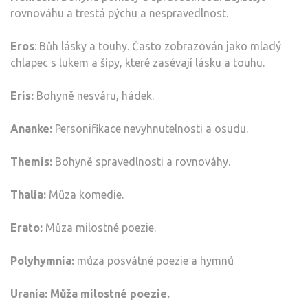
rovnováhu a trestá pýchu a nespravedlnost.
Eros
: Bůh lásky a touhy. Často zobrazován jako mladý
chlapec s lukem a šípy, které zasévají lásku a touhu.
Eris:
Bohyně nesváru, hádek.
Ananke:
Personifikace nevyhnutelnosti a osudu.
Themis:
Bohyně spravedlnosti a rovnováhy.
Thalia:
Můza komedie.
Erato:
Můza milostné poezie.
Polyhymnia:
můza posvátné poezie a hymnů
Urania: Můža milostné poezie.