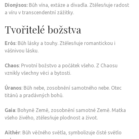
Dionýsos:
Bůh vína, extáze a divadla. Ztělesňuje radost
a víru v transcendentní zážitky.
Tvořitelé božstva
Erós
: Bůh lásky a touhy. Ztělesňuje romantickou i
vášnivou lásku.
Chaos
: Prvotní božstvo a počátek všeho. Z Chaosu
vznikly všechny věci a bytosti.
Úranos
: Bůh nebe, zosobnění samotného nebe. Otec
titánů a pradávných bohů.
Gaia
: Bohyně Země, zosobnění samotné Země. Matka
všeho živého, ztělesňuje plodnost a život.
Aithér
: Bůh věčného světla, symbolizuje čisté světlo