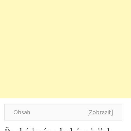
Obsah
[
Zobrazit
]