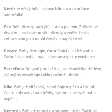
Nérés
: Mořský bůh, laskavý k lidem a ochránce
námořníků.
Pan
: Bůh přírody, pastýřů, stád a pastvin. Ztělesňuje
divokou, nezkrotnou sílu přírody a zvěře, často
zobrazován jako napůl člověk a napůl kozel.
Hecate
: Bohyně magie, čarodějnictví a křižovatek.
Ovládá tajemství, magii a temné aspekty existence.
Persefona
: Bohyně podsvětí a jara. Manželka Hádése,
její mýtus vysvětluje cyklus ročních období.
Nike
: Bohyně vítězství, zosobňuje úspěch a triumf.
Často zobrazována s křídly, symbolizuje rychlost a
úspěch.
Nemesis
: Bohyně pomsty a spravedlnosti. Zajišťuje