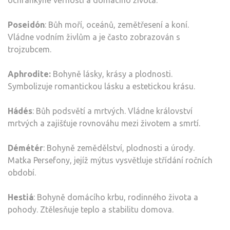
Poseidón
: Bůh moří, oceánů, zemětřesení a koní.
Vládne vodním živlům a je často zobrazován s
trojzubcem.
Aphrodite:
Bohyně lásky, krásy a plodnosti.
Symbolizuje romantickou lásku a estetickou krásu.
Hádés
: Bůh podsvětí a mrtvých. Vládne království
mrtvých a zajišťuje rovnováhu mezi životem a smrtí.
Démétér
: Bohyně zemědělství, plodnosti a úrody.
Matka Persefony, jejíž mýtus vysvětluje střídání ročních
období.
Hestiá
: Bohyně domácího krbu, rodinného života a
pohody. Ztělesňuje teplo a stabilitu domova.