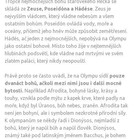
Trojice nejmocnějších bohů starověkého Řecka se
skládá ze
Zeuse, Poseidóna a Hádése
. Zeus je
nejvyšším vládcem, který vládne nebesům a všem
ostatním bohům. Poseidón ovládá vody, moře a
oceány, přičemž jeho hněv může způsobit zemětřesení.
Hádés, ač jeden z nejmocnějších, nepobývá na Olympu
jako ostatní bohové. Místo toho žije v nejtemnějších
hlubinách podsvětí, kde vládne nad mrtvými ve svém
zlatém paláci, který nikdy neopouští.
Právě proto se často uvádí, že na Olympu sídlí
pouze
dvanáct bohů, ačkoli mezi nimi jsou i další mocné
bytosti.
Například Afrodita, bohyně lásky, krásy a
touhy, vznikla podle mýtu z kapek krve, které padly na
moře, když byl Úranos, bůh nebes, zraněn. Afrodita tak
není jen bohyní, ale i symbolem nezkrotné přírodní síly.
K olympanům se někdy řadí i Dionýsos, nejmladší z
bohů, který je napůl bůh a napůl člověk. Dionýsos,
známý také pod latinským jménem Bacchus, je bohem