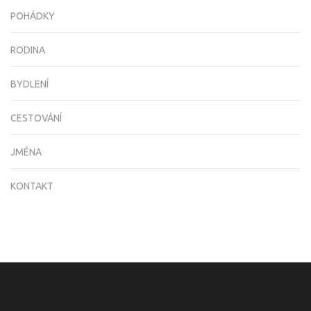
POHÁDKY
RODINA
BYDLENÍ
CESTOVÁNÍ
JMÉNA
KONTAKT