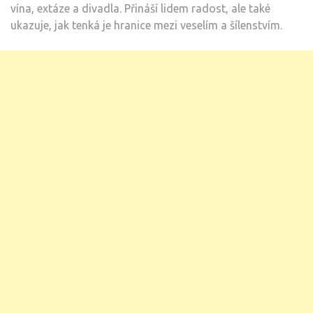
vína, extáze a divadla. Přináší lidem radost, ale také
ukazuje, jak tenká je hranice mezi veselím a šílenstvím.