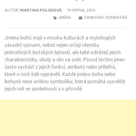
AUTOR:
MARTINA POLÁKOVÁ
19 SRPNA, 2024
NA
JMÉNA
ZANECHAT KOMENTÁŘ
ŘEC
JMÉ
Jména bohů mají v mnoha kulturách a mytologiích
BOH
zásadní význam, neboť nejen určují identitu
JEJI
jednotlivých božských bytostí, ale také odrážejí jejich
CHAR
charakteristiky, úkoly a vliv na svět. Původ těchto jmen
A
často vychází z jejich funkcí, atributů nebo příběhů,
JEJI
které o nich lidé vyprávěli. Každé jméno boha nebo
SÍLA
bohyně nese určitou symboliku, která pomáhá vysvětlit
jejich roli ve společnosti a v přírodě.